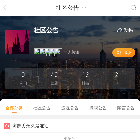
社区公告
社区公告
发帖
11人关注
关注版块
0
40
12
2
今日
主题
排名
ID
全部分类
社区公告
违规公告
撤职公告
禁言公告
防走丢永久发布页
更多