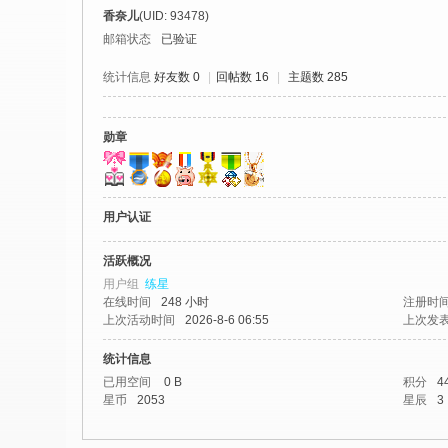
社
香奈儿
(UID: 93478)
区
邮箱状态
已验证
-
统计信息
好友数 0
|
回帖数 16
|
主题数 285
偏
爱
勋章
技
术
吧
用户认证
-
活跃概况
源
用户组
练星
码
在线时间
248 小时
注册时
上次活动时间
2026-8-6 06:55
上次发
-
科
统计信息
已用空间
0 B
积分
4
学
星币
2053
星辰
3
刀
-