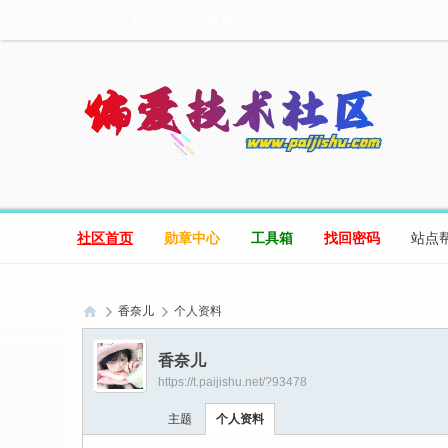
设为首页
收藏本站
社区首页
勋章中心
工具箱
找回密码
站点
香奈儿
个人资料
偏
香奈儿
爱
https://t.paijishu.net/?93478
技
主题
个人资料
术