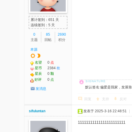
我
爱
累计签到：651 天
辅
连续签到：5 天
助
0
85
2690
主题
回帖
积分
-
本源
娱
乐
名望
0
点
网
星币
2384
枚
星辰
0
颗
-
好评
0
点
游
默认签名:偏爱是我家，发展靠大家！ 社
发消息
戏
回复
支持
反对
源
码
sifuluntan
发表于 2025-3-16 22:48:51
|
11111111111111111111111