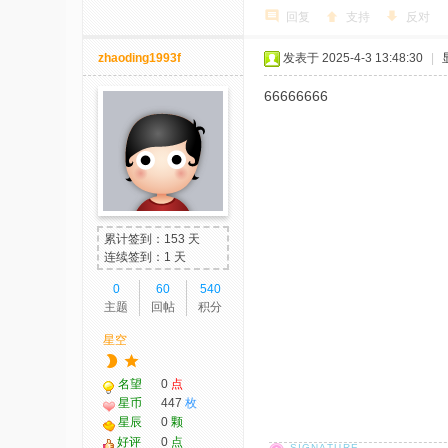
回复
支持
反对
zhaoding1993f
发表于 2025-4-3 13:48:30
|
66666666
累计签到：153 天
连续签到：1 天
0
60
540
主题
回帖
积分
星空
名望
0
点
星币
447
枚
星辰
0
颗
好评
0
点