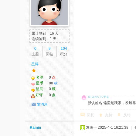
累计签到：16 天
连续签到：1 天
0
9
104
主题
回帖
积分
星碎
名望
0
点
星币
88
枚
星辰
0
颗
好评
0
点
默认签名:偏爱是我家，发展靠大家！ 社
发消息
回复
支持
反对
Ramin
发表于 2025-4-1 16:21:38
|