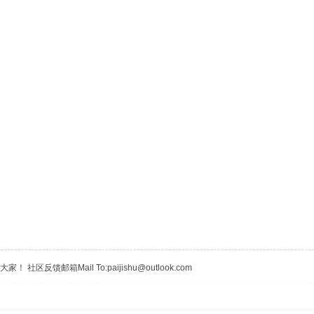
区反馈邮箱Mail To:paijishu@outlook.com