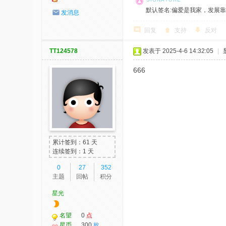
默认签名:偏爱是我家，发展靠大家！ 社
发消息
回复
支持
反对
TT124578
发表于 2025-4-6 14:32:05
|
666
累计签到：61 天
连续签到：1 天
0
27
352
主题
回帖
积分
星光
名望
0
点
星币
300
枚