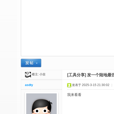
社
区
-
偏
爱
技
术
吧
-
源
楼主:
小吉
[工具分享]
发一个陆地最
码
-
asdty
发表于 2025-3-15 21:30:02
|
科
我来看看
学
刀
-