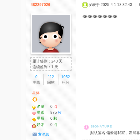
482297026
发表于 2025-4-1 18:32:43
|
66666666666666
累计签到：243 天
连续签到：1 天
0
112
1052
主题
回帖
积分
星体
名望
0
点
星币
875
枚
星辰
0
颗
好评
0
点
默认签名:偏爱是我家，发展靠大家！ 社
发消息