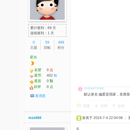
累计签到：69 天
连续签到：1 天
0
59
489
主题
回帖
积分
星光
名望
0
点
星币
402
枚
星辰
0
颗
好评
0
点
默认签名:偏爱是我家，发展靠大家！ 社
发消息
回复
支持
反对
mzx666
发表于 2024-7-4 22:04:08
|
6