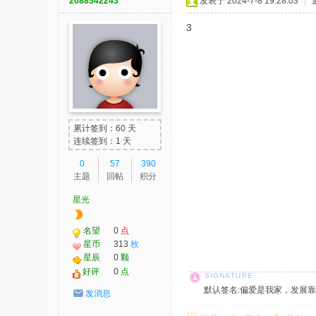
2088542243
发表于 2024-7-8 19:28:03
|
3
累计签到：60 天
连续签到：1 天
0
57
390
主题
回帖
积分
星光
名望
0
点
星币
313
枚
星辰
0
颗
好评
0
点
默认签名:偏爱是我家，发展靠大家！ 社
发消息