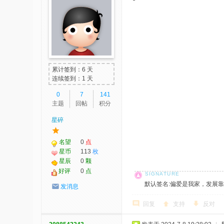
累计签到：6 天
连续签到：1 天
0
7
141
主题
回帖
积分
星碎
名望
0
点
星币
113
枚
星辰
0
颗
好评
0
点
默认签名:偏爱是我家，发展靠大家！ 社
发消息
回复
支持
反对