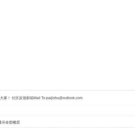
区反馈邮箱Mail To:paijishu@outlook.com
显示全部楼层