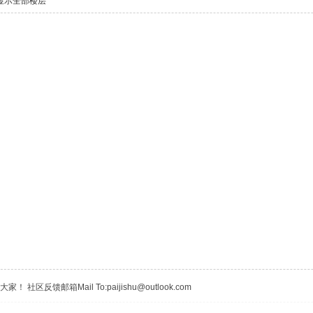
显示全部楼层
区反馈邮箱Mail To:paijishu@outlook.com