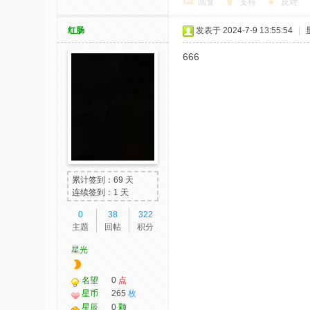
回复
支持
反对
红肠
发表于 2024-7-9 13:55:54
|
666
累计签到：69 天
连续签到：1 天
0
38
322
主题
回帖
积分
星光
名望
0
点
星币
265
枚
星辰
0
颗