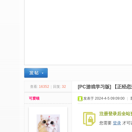
社
区
-
偏
爱
技
术
吧
-
源
[PC游戏学习版]
【正经恋爱游
查看:
16352
|
回复:
32
码
-
可爱喵
发表于 2024-4-5 09:09:00
|
科
注册登录后全站
学
刀
您需要
登录
才可
-