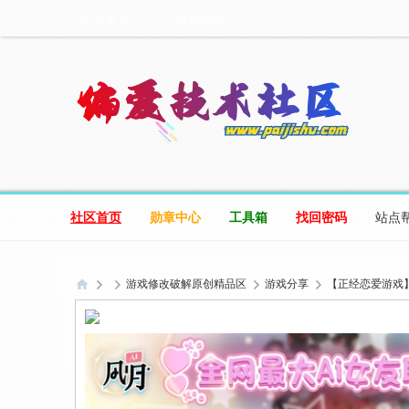
设为首页
收藏本站
社区首页
勋章中心
工具箱
找回密码
站点
游戏修改破解原创精品区
游戏分享
【正经恋爱游戏】制-服
偏
爱
技
术