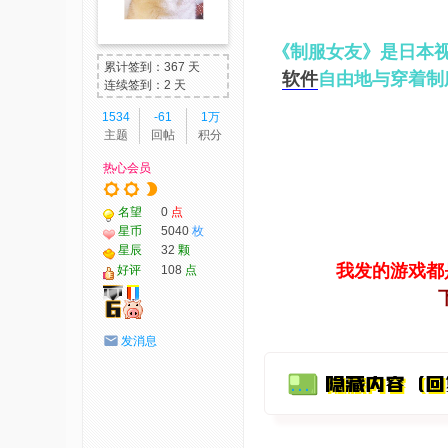
我
《制服女友》是日本视
爱
累计签到：367 天
软件
自由地与穿着制
辅
连续签到：2 天
助
1534
-61
1万
主题
回帖
积分
-
热心会员
娱
乐
名望
0
点
网
星币
5040
枚
星辰
32
颗
-
我发的游戏都
好评
108
点
游
戏
发消息
源
码