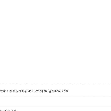
区反馈邮箱Mail To:paijishu@outlook.com