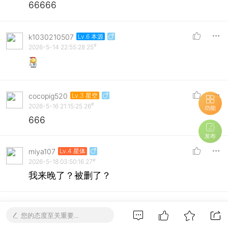
66666
k1030210507
Lv.6 本源
#
2026-5-14 22:55:28
25
cocopig520
Lv.3 星空
#
2026-5-16 21:15:25
26
功能
666
发布
miya107
Lv.4 星体
#
2026-5-18 03:50:16
27
我来晚了？被删了？
观众b
Lv.4 星体
您的态度至关重要...
#
2026-5-21 11:14:29
28