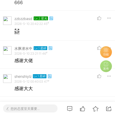
666
zzbzzbasd
Lv.2 星光
#
2026-5-10 20:42:22
45
水豚潜水中
Lv.1 星碎
#
2026-5-10 23:21:11
46
功能
感谢大佬
发布
shenshiylz
Lv.1 星碎
#
2026-5-12 00:40:03
47
感谢大大
狗子立大功
Lv.2 星光
您的态度至关重要...
#
2026-5-12 12:37:28
48