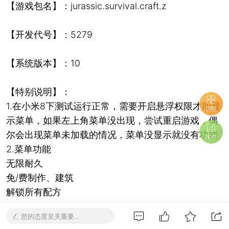
【游戏包名】：jurassic.survival.craft.z
【开发代号】：5279
【系统版本】：10
【特别说明】：
1.在小米8下测试运行正常，需要开启悬浮权限才能显
功能
示菜单，如果左上角菜单没出现，尝试重启游戏，偶
尔会出现菜单未加载的情况，菜单没显示就没有功能
发布
2.菜单功能
无限耐久
免/费制作、建筑
解锁所有配方
工作台即时制作
您的态度至关重要...
拆分复制