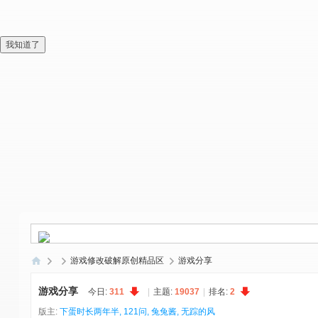
我知道了
游戏修改破解原创精品区
游戏分享
偏
游戏分享
今日:
311
|
主题:
19037
|
排名:
2
爱
版主:
下蛋时长两年半
,
121问
,
兔兔酱
,
无踪的风