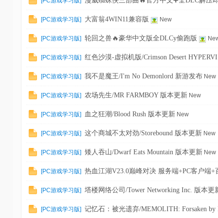
漫威蜘蛛侠三部曲🔥官方中文➕全DLC解压
[
PC游戏学习版
]
大富翁4WIN11兼容版
[
PC游戏学习版
]
New
轮回之兽🔥豪华中文版全DLCy偷跑版
[
PC游戏学习版
]
Ne
红色沙漠-虚拟机版/Crimson Desert HYPER
[
PC游戏学习版
]
我不是魔王/I'm No Demonlord 新游发布
[
PC游戏学习版
]
New
农场先生/MR FARMBOY 版本更新
[
PC游戏学习版
]
New
血之狂潮/Blood Rush 版本更新
[
PC游戏学习版
]
New
这个商城不太对劲/Storebound 版本更新
[
PC游戏学习版
]
New
矮人吞山/Dwarf Eats Mountain 版本更新
[
PC游戏学习版
]
New
热血江湖V23.0巅峰对决 服务端+PC客户端
[
PC游戏学习版
]
塔楼网络公司/Tower Networking Inc. 版本更
[
PC游戏学习版
]
记忆石：被光遗弃/MEMOLITH: Forsaken by
[
PC游戏学习版
]