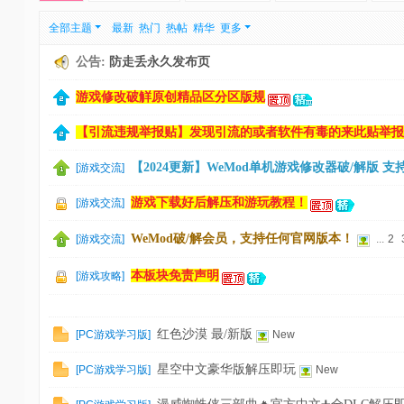
刀
全部主题
最新
热门
热帖
精华
更多
-
公告:
防走丢永久发布页
我
游戏修改破觧原创精品区分区版规
爱
辅
【引流违规举报贴】发现引流的或者软件有毒的来此贴举报
助
【2024更新】WeMod单机游戏修改器破/解版 支持
[
游戏交流
]
-
娱
游戏下载好后解压和游玩教程！
[
游戏交流
]
乐
WeMod破/解会员，支持任何官网版本！
[
游戏交流
]
...
2
网
本板块免责声明
[
游戏攻略
]
-
游
戏
红色沙漠 最/新版
[
PC游戏学习版
]
New
源
星空中文豪华版解压即玩
[
PC游戏学习版
]
New
码