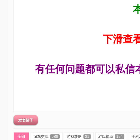
技
术
社
区
下滑查
-
偏
爱
技
有任何问题都可以私信
术
吧
-
源
码
-
发表帖子
科
全部
游戏交流
588
游戏攻略
31
游戏辅助
194
手机
学