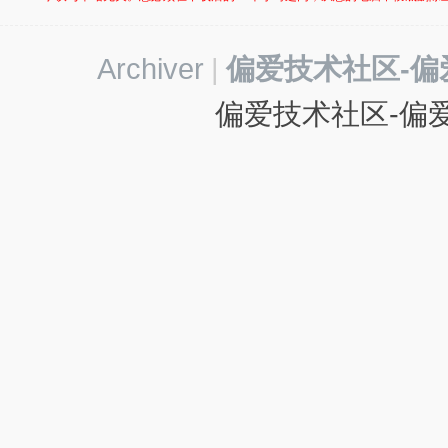
-
我
Archiver
|
偏爱技术社区-偏
爱
辅
偏爱技术社区-偏爱
助
-
娱
乐
网
-
游
戏
源
码