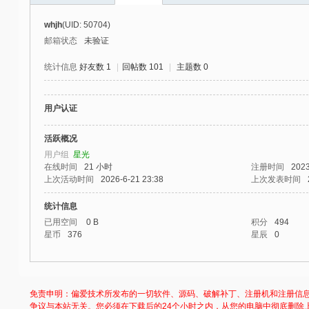
社
whjh
(UID: 50704)
区
邮箱状态
未验证
-
统计信息
好友数 1
|
回帖数 101
|
主题数 0
偏
爱
用户认证
技
术
活跃概况
用户组
星光
吧
在线时间
21 小时
注册时间
2023
-
上次活动时间
2026-6-21 23:38
上次发表时间
源
统计信息
码
已用空间
0 B
积分
494
星币
376
星辰
0
-
科
学
免责申明：偏爱技术所发布的一切软件、源码、破解补丁、注册机和注册信
刀
争议与本站无关。您必须在下载后的24个小时之内，从您的电脑中彻底删除